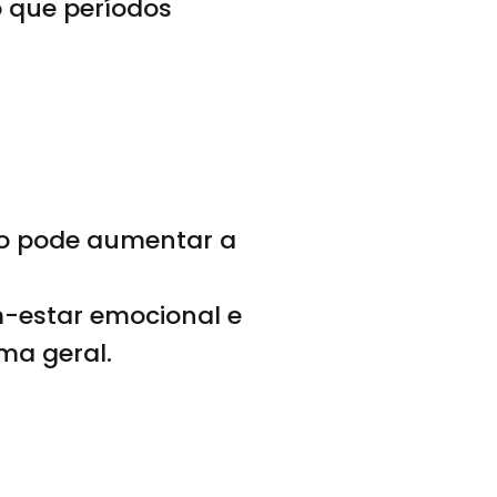
o que períodos
upo pode aumentar a
m-estar emocional e
ma geral.