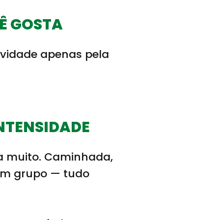
Ê GOSTA
tividade apenas pela
INTENSIDADE
a muito. Caminhada,
 em grupo — tudo