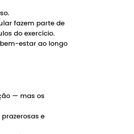
so.
lar fazem parte de
os do exercício.
e bem-estar ao longo
ação — mas os
 prazerosas e