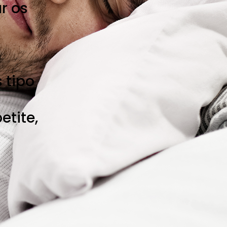
r os
 tipo
etite,