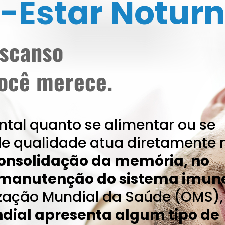
-Estar Notur
escanso
ocê merece.
tal quanto se alimentar ou se
de qualidade atua diretamente 
onsolidação da memória, no
a manutenção do sistema imun
ização Mundial da Saúde (OMS)
dial apresenta algum tipo de