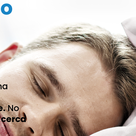
no
na
e.
No
,
cerca