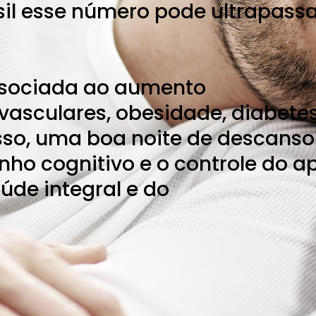
asil esse número pode ultrapassa
ssociada ao aumento
vasculares, obesidade, diabetes
isso, uma boa noite de descanso
ho cognitivo e o controle do ap
úde integral e do