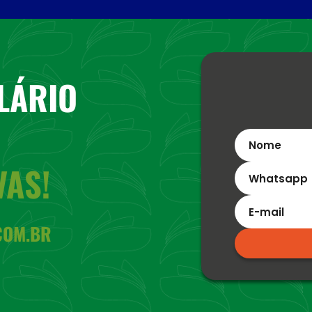
LÁRIO
VAS!
COM.BR