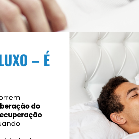
LUXO – É
correm
liberação do
 recuperação
uando