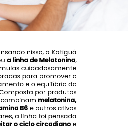
nsando nisso, a Katiguá
eu
a linha de Melatonina
,
rmulas cuidadosamente
oradas para promover o
amento e o equilíbrio do
 Composta por produtos
 combinam
melatonina,
tamina B6
e outros ativos
es, a linha foi pensada
itar o ciclo circadiano
e