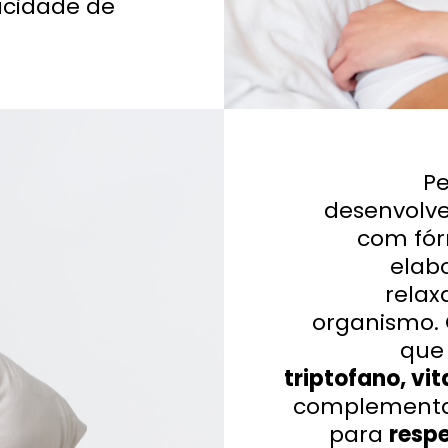
acidade de
Pe
desenvolv
com fó
elab
relax
organismo.
que
triptofano, vi
complementar
para
respe