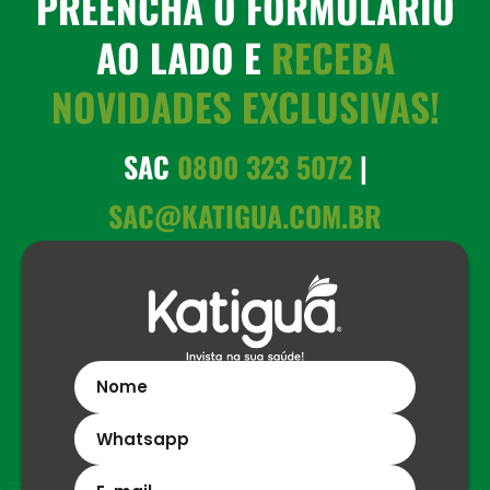
PREENCHA O FORMULÁRIO
AO LADO E
RECEBA
NOVIDADES EXCLUSIVAS!
SAC
0800 323 5072
|
SAC@KATIGUA.COM.BR