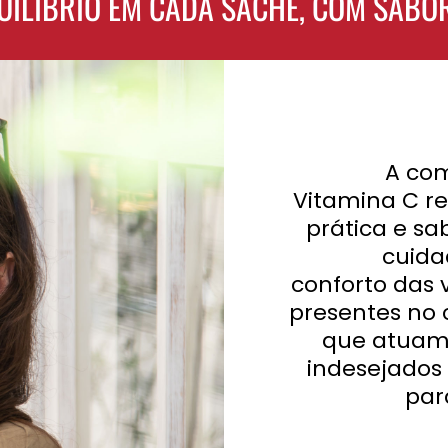
UILÍBRIO EM CADA SACHÊ, COM SABOR
A com
Vitamina C re
prática e s
cuida
conforto das v
presentes no 
que atuam 
indesejados 
par