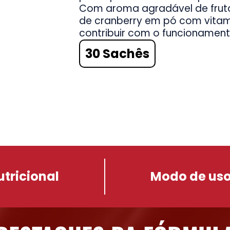
Com aroma agradável de fruta
de cranberry em pó com vitam
contribuir com o funcionament
30 Sachês
utricional
Modo de us