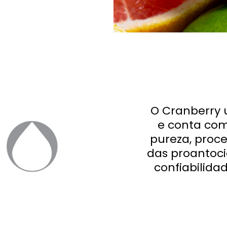
O Cranberry 
e conta com
pureza, proc
das proantocia
confiabilida