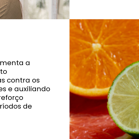
ementa a
to
as contra os
es e auxiliando
reforço
ríodos de