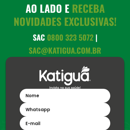
AO LADO E
RECEBA
NOVIDADES EXCLUSIVAS!
SAC
0800 323 5072
|
SAC@KATIGUA.COM.BR